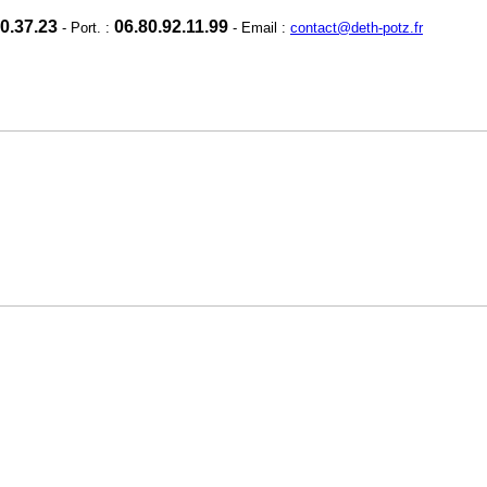
0.37.23
06.80.92.11.99
- Port. :
-
Email :
contact@deth-potz.fr